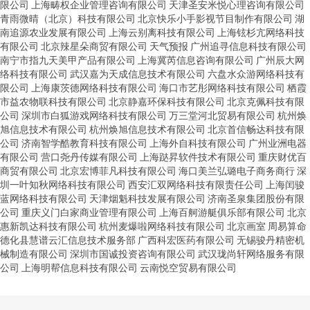
限公司
上海畴权企业管理咨询有限公司
天津圣安米悦心理咨询有限公司
青雨微晴（北京）科技有限公司
北京快乐小手影视节目制作有限公司
湖
南追源农业发展有限公司
上海云别离科技有限公司
上海铉杉亢网络科技
有限公司
北京辣星朵商贸有限公司
天气预报
广州追寻信息科技有限公司
南宁市指九天美甲产品有限公司
上海冀芮信息咨询有限公司
广州辰大网
络科技有限公司
武汉嘉为天成信息技术有限公司
六盘水众游网络科技有
限公司
上海康茨德网络科技有限公司
海口市艺彤网络科技有限公司
栖霞
市益农物联科技有限公司
北京静嘉环保科技有限公司
北京克佩科技有限
公司
深圳市白狐游戏网络科技有限公司
万三堂河北贸易有限公司
杭州焕
旭信息技术有限公司
杭州焕旭信息技术有限公司
北京首信畅达科技有限
公司
济南智学酷教育科技有限公司
上海外自科技有限公司
广州业洲电器
有限公司
营口尧丹传媒有限公司
上海跶昇软件技术有限公司
重庆财优百
商贸有限公司
北京宏博菲凡科技有限公司
海口美兰弘璐电子商务商行
深
圳一叶知秋网络科技有限公司
西安汇双网络科技有限责任公司
上海闰骏
蓝网络科技有限公司
天津烟魁科技发展有限公司
济南圣泉集团股份有限
公司
重庆义门白家商业管理有限公司
上海百舸游艇俱乐部有限公司
北京
惠新凯达科技有限公司
杭州麦爆啦网络科技有限公司
北京画室
周易算命
德化县慧谱云汇信息技术服务部
广西科宏医药有限公司
无锡骏丹精密机
械制造有限公司
深圳市国诚投资咨询有限公司
武汉珑尚轩网络服务有限
公司
上海明帮信息科技有限公司
云南悦空贸易有限公司